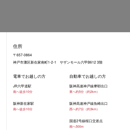
住所
〒657-0864
神戸市灘区新在家南町1-2-1 サザンモール六甲B612 3階
電車でお越しの方
自動車でお越しの方
JR六甲道駅
阪神高速神戸線摩耶出口
南へ徒歩10分
東へ約5分（約2km）
阪神新在家駅
阪神高速神戸線魚崎出口
南へ徒歩10分
西へ約7分（約3km）
国道2号線桜口交差点
南へ500m